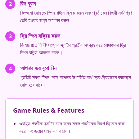
রিল ঘুরান
2
রিলগুলো ঘোরাতে স্পিন বাটনে ক্লিক করুন এবং প্রতীকের বিজয়ী সংমিশ্রণ
তৈরি হওয়ার জন্য অপেক্ষা করুন।
ফ্রি স্পিন সক্রিয় করুন
3
রিলগুলোতে নির্দিষ্ট সংখ্যক স্ক্যাটার প্রতীক সংগ্রহ করে রোমাঞ্চকর ফ্রি
স্পিন রাউন্ড আনলক করুন।
আপনার জয় বুঝে নিন
4
প্রতিটি সফল স্পিন শেষে আপনার উপার্জিত অর্থ স্বয়ংক্রিয়ভাবে ব্যালেন্সে
যোগ হয়ে যাবে।
Game Rules & Features
ওয়াইল্ড প্রতীক স্ক্যাটার বাদে অন্য সকল প্রতীকের বিকল্প হিসেবে কাজ
করে এবং জয়ের সম্ভাবনা বাড়ায়।