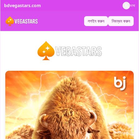
bdvegastars.com
ভাষা
লগইন করুন
নিবন্ধন করুন