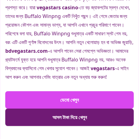
প্রশস্ত করে। যারা
vegastars casino
-তে বড় জ্যাকপটের স্বপ্ন দেখেন,
তাদের জন্য Buffalo Winpng একটি নিখুঁত পছন্দ। এই গেমে জেতার জন্য
প্রয়োজন কৌশল এবং সামান্য ভাগ্য, যা আপনি এখানে প্রচুর পরিমাণে পাবেন।
পরিশেষে বলা যায়, Buffalo Winpng শুধুমাত্র একটি সাধারণ স্লট গেম নয়,
বরং এটি একটি পূর্ণাঙ্গ বিনোদনের উৎস। আপনি নতুন খেলোয়াড় হন বা অভিজ্ঞ জুয়াড়ি,
bdvegastars.com
-এ আপনি পাবেন সেরা গেমপ্লে অভিজ্ঞতা। আমাদের
প্ল্যাটফর্মে যুক্ত হয়ে আপনি শুধুমাত্র Buffalo Winpng নয়, আরও অনেক
বিশ্বমানের ক্যাসিনো গেম খেলার সুযোগ পাবেন। আজই
vegastars
-এ সাইন
আপ করুন এবং আপনার গেমিং যাত্রার এক নতুন অধ্যায় শুরু করুন!
ডেমো খেলুন
আসল টাকা দিয়ে খেলুন