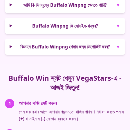
আমি কি বিনামূল্যে Buffalo Winpng খেলতে পারি?
▼
Buffalo Winpng কি মোবাইল-বান্ধব?
▼
কিভাবে Buffalo Winpng খেলার জন্য ডিপোজিট করব?
▼
Buffalo Win স্লট খেলুন VegaStars-এ -
আজই জিতুন!
আপনার বাজি সেট করুন
1
গেম শুরু করার আগে আপনার পছন্দমতো বাজির পরিমাণ নির্ধারণ করতে প্লাস
(+) বা মাইনাস (-) বোতাম ব্যবহার করুন।